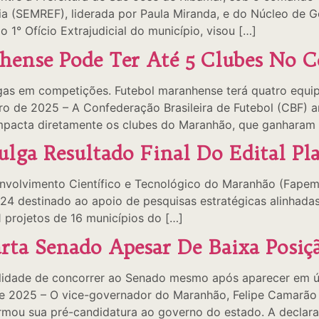
ria (SEMREF), liderada por Paula Miranda, e do Núcleo de 
 1° Ofício Extrajudicial do município, visou […]
hense Pode Ter Até 5 Clubes No C
gas em competições. Futebol maranhense terá quatro equip
o de 2025 – A Confederação Brasileira de Futebol (CBF) 
impacta diretamente os clubes do Maranhão, que ganharam 
ulga Resultado Final Do Edital P
olvimento Científico e Tecnológico do Maranhão (Fapema) 
/2024 destinado ao apoio de pesquisas estratégicas alinha
1 projetos de 16 municípios do […]
rta Senado Apesar De Baixa Posi
ilidade de concorrer ao Senado mesmo após aparecer em úl
 2025 – O vice-governador do Maranhão, Felipe Camarão (P
irmou sua pré-candidatura ao governo do estado. A declar